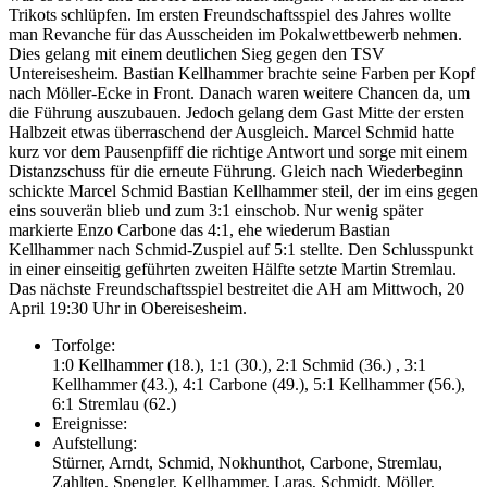
Trikots schlüpfen. Im ersten Freundschaftsspiel des Jahres wollte
man Revanche für das Ausscheiden im Pokalwettbewerb nehmen.
Dies gelang mit einem deutlichen Sieg gegen den TSV
Untereisesheim. Bastian Kellhammer brachte seine Farben per Kopf
nach Möller-Ecke in Front. Danach waren weitere Chancen da, um
die Führung auszubauen. Jedoch gelang dem Gast Mitte der ersten
Halbzeit etwas überraschend der Ausgleich. Marcel Schmid hatte
kurz vor dem Pausenpfiff die richtige Antwort und sorge mit einem
Distanzschuss für die erneute Führung. Gleich nach Wiederbeginn
schickte Marcel Schmid Bastian Kellhammer steil, der im eins gegen
eins souverän blieb und zum 3:1 einschob. Nur wenig später
markierte Enzo Carbone das 4:1, ehe wiederum Bastian
Kellhammer nach Schmid-Zuspiel auf 5:1 stellte. Den Schlusspunkt
in einer einseitig geführten zweiten Hälfte setzte Martin Stremlau.
Das nächste Freundschaftsspiel bestreitet die AH am Mittwoch, 20
April 19:30 Uhr in Obereisesheim.
Torfolge:
1:0 Kellhammer (18.), 1:1 (30.), 2:1 Schmid (36.) , 3:1
Kellhammer (43.), 4:1 Carbone (49.), 5:1 Kellhammer (56.),
6:1 Stremlau (62.)
Ereignisse:
Aufstellung:
Stürner, Arndt, Schmid, Nokhunthot, Carbone, Stremlau,
Zahlten, Spengler, Kellhammer. Laras, Schmidt, Möller,