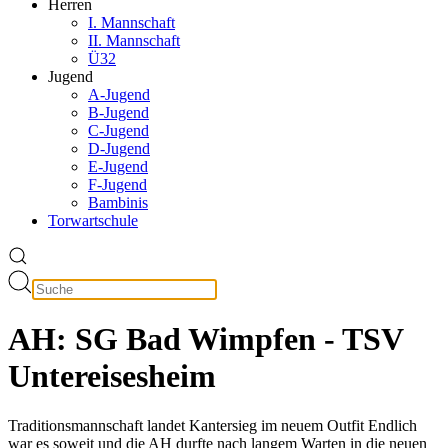
Herren
I. Mannschaft
II. Mannschaft
Ü32
Jugend
A-Jugend
B-Jugend
C-Jugend
D-Jugend
E-Jugend
F-Jugend
Bambinis
Torwartschule
AH: SG Bad Wimpfen - TSV
Untereisesheim
Traditionsmannschaft landet Kantersieg im neuem Outfit Endlich
war es soweit und die AH durfte nach langem Warten in die neuen