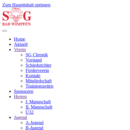
Zum Hauptinhalt springen
Home
Aktuell
Verein
SG Chronik
Vorstand
Schiedsrichter
Förderverein
Kontakt
Mitgliedschaft
Trainingszeiten
Sponsoren
Herren
I. Mannschaft
II. Mannschaft
Ü32
Jugend
A-Jugend
B-Jugend