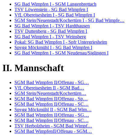
SG Bad Wimpfen I - SGM Langenbrettach
TSV Löwenstein - SG Bad Wimpfen I
VfL Obereisesheim I - SG Bad Wimpfen I
SGM Stein/Neuenstadt/Kochertürn I - SG Bad Wimpfe…
SG Bad Wimpfen I - TSV Hardthausen
TSV Duttenberg - SG Bad Wimpfen I
SG Bad Wimpfen I - TSV Weinsberg
Pokal: SG Bad Wimpfen I - Spfr Untergriesheim
Spvgg Möckmühl I - SG Bad Wimpfen I
SG Bad Wimpfen I - SGM Neudenau/Siglingen I
II. Mannschaft
SGM Bad Wimpfen II/Offenau - SG…
VfL Obereisesheim II - SGM Bad…
SGM Stein/Neuenstadt/Kochertürn…
SGM Bad Wimpfen II/Offenau - Sp…
SGM Bad Wimpfen II/Offenau - SC…
Spvgg Möckmühl II - SGM Bad Wim…
SGM Bad Wimpfen II/Offenau - SG…
SGM Bad Wimpfen II/Offenau - SC…
TSV Herbolzheim - SGM Bad Wimpf…
SGM Bad WimpfenII/Offenau - SGM…