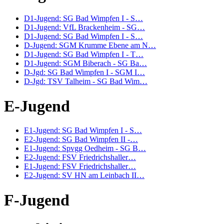
D1-Jugend: SG Bad Wimpfen I - S…
D1-Jugend: VfL Brackenheim - SG…
D1-Jugend: SG Bad Wimpfen I - S…
D-Jugend: SGM Krumme Ebene am N…
D1-Jugend: SG Bad Wimpfen I - T…
D1-Jugend: SGM Biberach - SG Ba…
D-Jgd: SG Bad Wimpfen I - SGM I…
D-Jgd: TSV Talheim - SG Bad Wim…
E-Jugend
E1-Jugend: SG Bad Wimpfen I - S…
E2-Jugend: SG Bad Wimpfen II -…
E1-Jugend: Spvgg Oedheim - SG B…
E2-Jugend: FSV Friedrichshaller…
E1-Jugend: FSV Friedrichshaller…
E2-Jugend: SV HN am Leinbach II…
F-Jugend