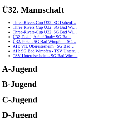
Ü32. Mannschaft
Three-Rivers-Cup Ü32: SC Dahenf…
Three-Rivers-Cup Ü32: SG Bad Wi…
Three-Rivers-Cup Ü32: SG Bad Wi…
Ü32, Pokal, Achtelfinale: SG Ba…
Ü32: Pokal: SG Bad Wimpfen - SC…
AH: VfL Obereisesheim - SG Bad…
AH: SG Bad Wimpfen - TSV Untere…
TSV Untereisesheim - SG Bad Wim…
A-Jugend
B-Jugend
C-Jugend
D-Jugend