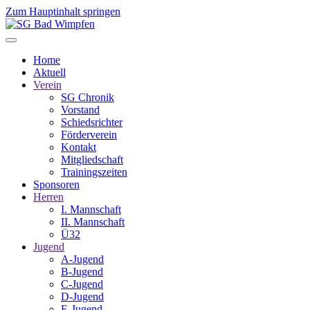
Zum Hauptinhalt springen
Home
Aktuell
Verein
SG Chronik
Vorstand
Schiedsrichter
Förderverein
Kontakt
Mitgliedschaft
Trainingszeiten
Sponsoren
Herren
I. Mannschaft
II. Mannschaft
Ü32
Jugend
A-Jugend
B-Jugend
C-Jugend
D-Jugend
E-Jugend