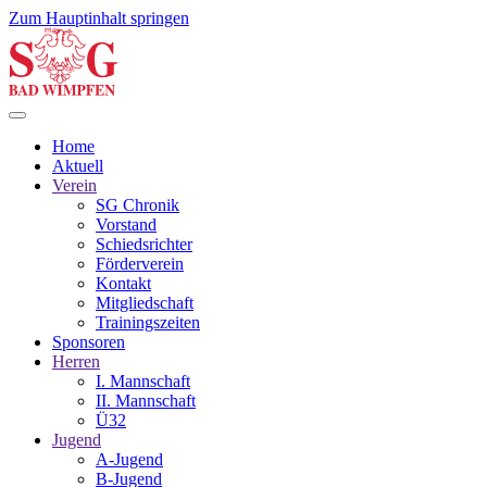
Zum Hauptinhalt springen
Home
Aktuell
Verein
SG Chronik
Vorstand
Schiedsrichter
Förderverein
Kontakt
Mitgliedschaft
Trainingszeiten
Sponsoren
Herren
I. Mannschaft
II. Mannschaft
Ü32
Jugend
A-Jugend
B-Jugend