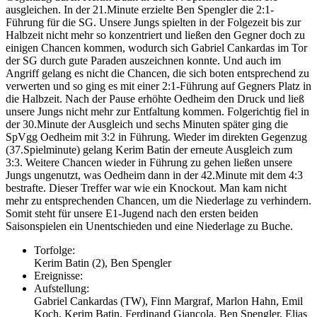
ausgleichen. In der 21.Minute erzielte Ben Spengler die 2:1-
Führung für die SG. Unsere Jungs spielten in der Folgezeit bis zur
Halbzeit nicht mehr so konzentriert und ließen den Gegner doch zu
einigen Chancen kommen, wodurch sich Gabriel Cankardas im Tor
der SG durch gute Paraden auszeichnen konnte. Und auch im
Angriff gelang es nicht die Chancen, die sich boten entsprechend zu
verwerten und so ging es mit einer 2:1-Führung auf Gegners Platz in
die Halbzeit. Nach der Pause erhöhte Oedheim den Druck und ließ
unsere Jungs nicht mehr zur Entfaltung kommen. Folgerichtig fiel in
der 30.Minute der Ausgleich und sechs Minuten später ging die
SpVgg Oedheim mit 3:2 in Führung. Wieder im direkten Gegenzug
(37.Spielminute) gelang Kerim Batin der erneute Ausgleich zum
3:3. Weitere Chancen wieder in Führung zu gehen ließen unsere
Jungs ungenutzt, was Oedheim dann in der 42.Minute mit dem 4:3
bestrafte. Dieser Treffer war wie ein Knockout. Man kam nicht
mehr zu entsprechenden Chancen, um die Niederlage zu verhindern.
Somit steht für unsere E1-Jugend nach den ersten beiden
Saisonspielen ein Unentschieden und eine Niederlage zu Buche.
Torfolge:
Kerim Batin (2), Ben Spengler
Ereignisse:
Aufstellung:
Gabriel Cankardas (TW), Finn Margraf, Marlon Hahn, Emil
Koch, Kerim Batin, Ferdinand Giancola, Ben Spengler, Elias