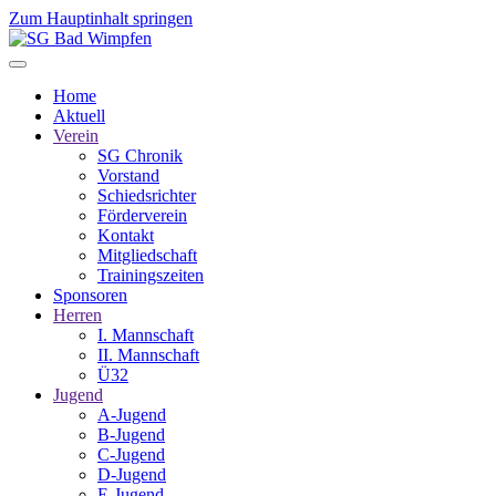
Zum Hauptinhalt springen
Home
Aktuell
Verein
SG Chronik
Vorstand
Schiedsrichter
Förderverein
Kontakt
Mitgliedschaft
Trainingszeiten
Sponsoren
Herren
I. Mannschaft
II. Mannschaft
Ü32
Jugend
A-Jugend
B-Jugend
C-Jugend
D-Jugend
E-Jugend