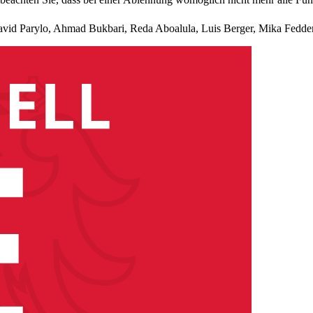
vid Parylo, Ahmad Bukbari, Reda Aboalula, Luis Berger, Mika Fedde