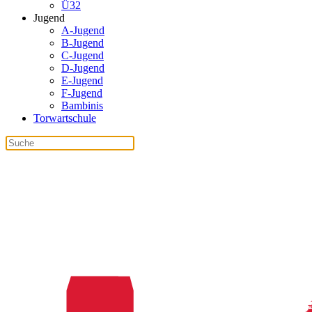
Ü32
Jugend
A-Jugend
B-Jugend
C-Jugend
D-Jugend
E-Jugend
F-Jugend
Bambinis
Torwartschule