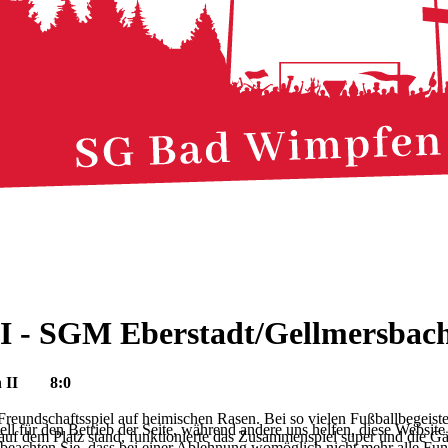
 - SGM Eberstadt/Gellmersbach 
ach II 8:0
n Freundschaftsspiel auf heimischen Rasen. Bei so vielen Fußballbegeiste
ell für den Betrieb der Seite, während andere uns helfen, diese Websit
uf dem Platz stand, funktionierte das Zusammenspiel super und die Gä
 beachten Sie, dass bei einer Ablehnung womöglich nicht mehr alle Funk