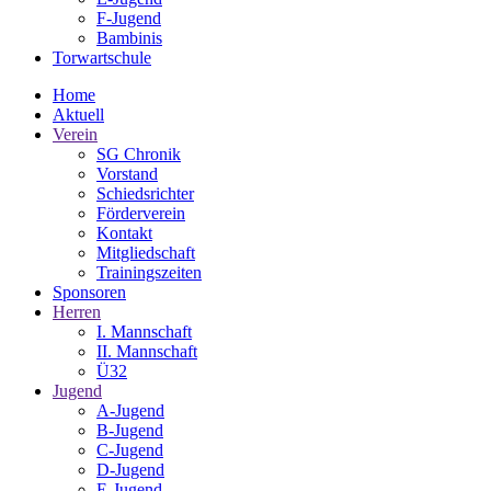
F-Jugend
Bambinis
Torwartschule
Home
Aktuell
Verein
SG Chronik
Vorstand
Schiedsrichter
Förderverein
Kontakt
Mitgliedschaft
Trainingszeiten
Sponsoren
Herren
I. Mannschaft
II. Mannschaft
Ü32
Jugend
A-Jugend
B-Jugend
C-Jugend
D-Jugend
E-Jugend