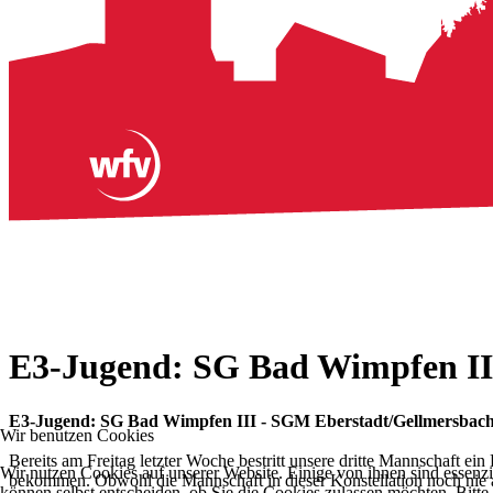
E3-Jugend: SG Bad Wimpfen III
E3-Jugend: SG Bad Wimpfen III - SGM Eberstadt/Gellmersb
Wir benutzen Cookies
Bereits am Freitag letzter Woche bestritt unsere dritte Mannschaft ei
Wir nutzen Cookies auf unserer Website. Einige von ihnen sind essenzi
bekommen. Obwohl die Mannschaft in dieser Konstellation noch nie a
können selbst entscheiden, ob Sie die Cookies zulassen möchten. Bitte