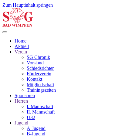
Zum Hauptinhalt springen
Home
Aktuell
Verein
SG Chronik
Vorstand
Schiedsrichter
Förderverein
Kontakt
Mitgliedschaft
Trainingszeiten
Sponsoren
Herren
I. Mannschaft
II. Mannschaft
Ü32
Jugend
A-Jugend
B-Jugend