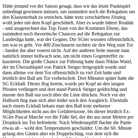
Hätte jemand vor der Saison gesagt, dass wir das letzte Punktspiel
unbedingt gewinnen müssen, um zumindest noch die Relegation um
den Klassenerhalt zu erreichen, hätte trotz verschärftem Abstieg
wohl jeder mit dem Kopf geschüttelt. Aber es wurde bittere Realität
- und ausgerechnet das Top-Team von der Krummen Ebene, das
zumindest noch theoretische Chancen auf die Relegation zur
Landesliga hatte, war der Gegner. Die SGler wussten offensichtlich,
um was es geht. Vor 400 Zuschauern suchten sie den Weg zum Tor
- fanden ihn aber vorerst nicht. Auf der anderen Seite musste man
natürlich immer hellwach sein, um nicht einen Gegentreffer zu
kassieren. Die große Chance zur Führung hatte dann Niklas Watzl,
der im Überzahlspiel von Patrick Steiger freigespielt wurde und
dann alleine vor dem Tor offensichtlich zu viel Zeit hatte und
letztlich den Ball am Tor vorbeischob. Drei Minuten später hatte die
SG Eckball. Dieser flog herein, wurde per Kopf an den langen
Pfosten verlängert und dort stand Patrick Steiger goldrichtig und
musste den Ball nur noch über die Linie drücken. Noch vor der
Halbzeit fing man sich aber leider noch den Ausgleich. Ebenfalls
nach einem Eckball bekam man den Ball trotz mehrerer
Möglichkeiten nicht aus der Gefahrenzone, bis dieser letztlich Ex-
SGler Pascal Marche vor die Füße fiel, der ihn aus neun Metern per
Dropkick ins Tor beförderte. Nach Wiederanpfiff flachte die Partie
etwas ab – wohl den Temperaturen geschuldet. Um die 60. Minute
gelang den Gästen aber ein Doppelschlag, von dem sich die