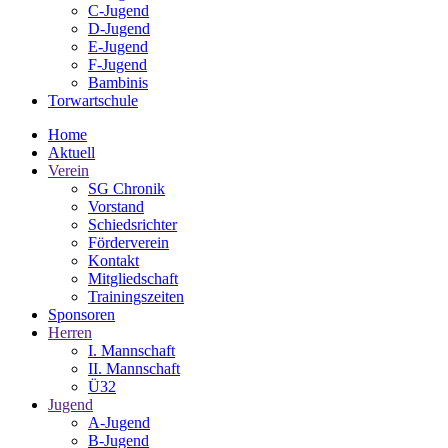
C-Jugend
D-Jugend
E-Jugend
F-Jugend
Bambinis
Torwartschule
Home
Aktuell
Verein
SG Chronik
Vorstand
Schiedsrichter
Förderverein
Kontakt
Mitgliedschaft
Trainingszeiten
Sponsoren
Herren
I. Mannschaft
II. Mannschaft
Ü32
Jugend
A-Jugend
B-Jugend