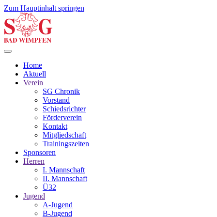
Zum Hauptinhalt springen
Home
Aktuell
Verein
SG Chronik
Vorstand
Schiedsrichter
Förderverein
Kontakt
Mitgliedschaft
Trainingszeiten
Sponsoren
Herren
I. Mannschaft
II. Mannschaft
Ü32
Jugend
A-Jugend
B-Jugend