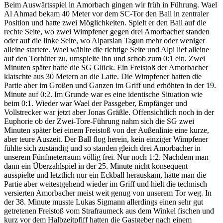
Beim Auswärtsspiel in Amorbach gingen wir früh in Führung. Wael
Al Ahmad bekam 40 Meter vor dem SC-Tor den Ball in zentraler
Position und hatte zwei Möglichkeiten. Spielt er den Ball auf die
rechte Seite, wo zwei Wimpfener gegen drei Amorbacher standen
oder auf die linke Seite, wo Alparslan Tagun mehr oder weniger
alleine startete. Wael wählte die richtige Seite und Alpi lief alleine
auf den Torhüter zu, umspielte ihn und schob zum 0:1 ein. Zwei
Minuten später hatte die SG Glück. Ein Freistoß der Amorbacher
klatschte aus 30 Metern an die Latte. Die Wimpfener hatten die
Partie aber im Großen und Ganzen im Griff und erhöhten in der 19.
Minute auf 0:2. Im Grunde war es eine identische Situation wie
beim 0:1. Wieder war Wael der Passgeber, Empfänger und
Vollstrecker war jetzt aber Jonas Gräßle. Offensichtlich noch in der
Euphorie ob der Zwei-Tore-Führung nahm sich die SG zwei
Minuten später bei einem Freistoß von der Außenlinie eine kurze,
aber teure Auszeit. Der Ball flog herein, kein einziger Wimpfener
fühlte sich zuständig und so standen gleich drei Amorbacher in
unserem Fünfmeterraum völlig frei. Nur noch 1:2. Nachdem man
dann ein Überzahlspiel in der 25. Minute nicht konsequent
ausspielte und letztlich nur ein Eckball herauskam, hatte man die
Partie aber weitestgehend wieder im Griff und hielt die technisch
versierten Amorbacher meist weit genug von unserem Tor weg. In
der 38. Minute musste Lukas Sigmann allerdings einen sehr gut
getretenen Freistoß vom Strafraumeck aus dem Winkel fischen und
kurz vor dem Halbzeitpfiff hatten die Gastgeber nach einem