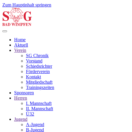
Zum Hauptinhalt springen
Home
Aktuell
Verein
SG Chronik
Vorstand
Schiedsrichter
Förderverein
Kontakt
Mitgliedschaft
Trainingszeiten
Sponsoren
Herren
I. Mannschaft
II. Mannschaft
Ü32
Jugend
A-Jugend
B-Jugend