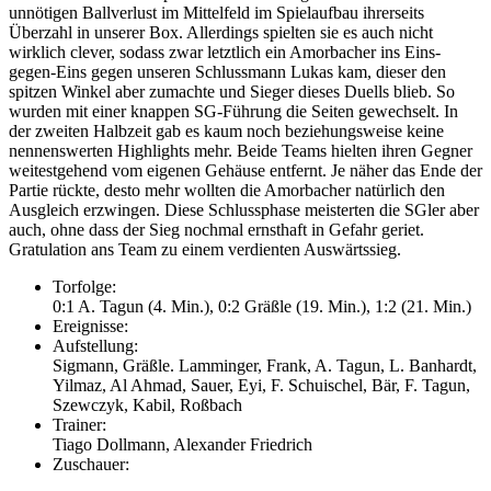
unnötigen Ballverlust im Mittelfeld im Spielaufbau ihrerseits
Überzahl in unserer Box. Allerdings spielten sie es auch nicht
wirklich clever, sodass zwar letztlich ein Amorbacher ins Eins-
gegen-Eins gegen unseren Schlussmann Lukas kam, dieser den
spitzen Winkel aber zumachte und Sieger dieses Duells blieb. So
wurden mit einer knappen SG-Führung die Seiten gewechselt. In
der zweiten Halbzeit gab es kaum noch beziehungsweise keine
nennenswerten Highlights mehr. Beide Teams hielten ihren Gegner
weitestgehend vom eigenen Gehäuse entfernt. Je näher das Ende der
Partie rückte, desto mehr wollten die Amorbacher natürlich den
Ausgleich erzwingen. Diese Schlussphase meisterten die SGler aber
auch, ohne dass der Sieg nochmal ernsthaft in Gefahr geriet.
Gratulation ans Team zu einem verdienten Auswärtssieg.
Torfolge:
0:1 A. Tagun (4. Min.), 0:2 Gräßle (19. Min.), 1:2 (21. Min.)
Ereignisse:
Aufstellung:
Sigmann, Gräßle. Lamminger, Frank, A. Tagun, L. Banhardt,
Yilmaz, Al Ahmad, Sauer, Eyi, F. Schuischel, Bär, F. Tagun,
Szewczyk, Kabil, Roßbach
Trainer:
Tiago Dollmann, Alexander Friedrich
Zuschauer: