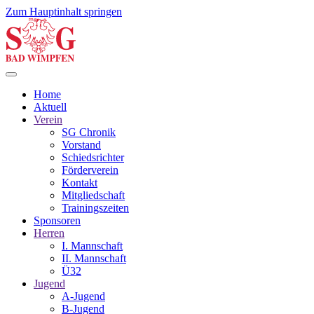
Zum Hauptinhalt springen
Home
Aktuell
Verein
SG Chronik
Vorstand
Schiedsrichter
Förderverein
Kontakt
Mitgliedschaft
Trainingszeiten
Sponsoren
Herren
I. Mannschaft
II. Mannschaft
Ü32
Jugend
A-Jugend
B-Jugend